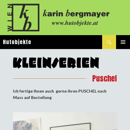
Suchen
Hutobjekte
SPRINGE
PRIMÄ
ZUM
MENÜ
INHALT
Puschel
Ich fertige Ihnen auch gerne ihren PUSCHEL nach
Mass auf Bestellung