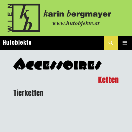
Suchen
Hutobjekte
SPRINGE
PRIMÄ
ZUM
MENÜ
INHALT
Ketten
Tierketten